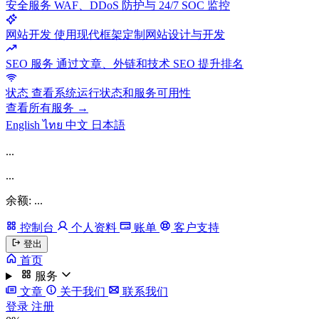
安全服务
WAF、DDoS 防护与 24/7 SOC 监控
网站开发
使用现代框架定制网站设计与开发
SEO 服务
通过文章、外链和技术 SEO 提升排名
状态
查看系统运行状态和服务可用性
查看所有服务 →
English
ไทย
中文
日本語
...
...
余额: ...
控制台
个人资料
账单
客户支持
登出
首页
服务
文章
关于我们
联系我们
登录
注册