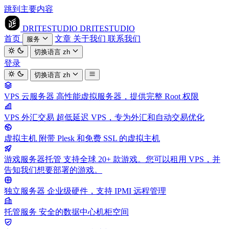
跳到主要内容
DRITESTUDIO
DRITESTUDIO
首页
文章
关于我们
联系我们
服务
切换语言
zh
登录
切换语言
zh
VPS 云服务器
高性能虚拟服务器，提供完整 Root 权限
VPS 外汇交易
超低延迟 VPS，专为外汇和自动交易优化
虚拟主机
附带 Plesk 和免费 SSL 的虚拟主机
游戏服务器托管
支持全球 20+ 款游戏。您可以租用 VPS，并
告知我们想要部署的游戏。
独立服务器
企业级硬件，支持 IPMI 远程管理
托管服务
安全的数据中心机柜空间