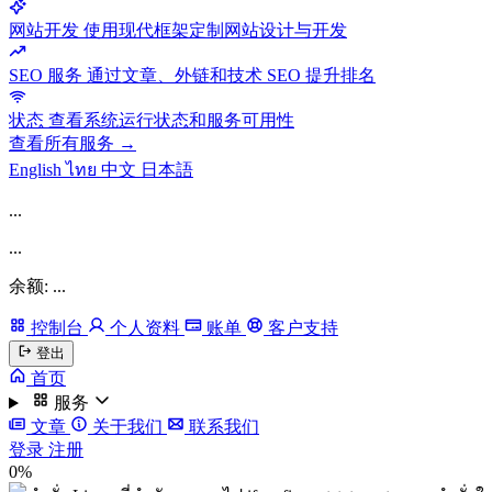
网站开发
使用现代框架定制网站设计与开发
SEO 服务
通过文章、外链和技术 SEO 提升排名
状态
查看系统运行状态和服务可用性
查看所有服务 →
English
ไทย
中文
日本語
...
...
余额: ...
控制台
个人资料
账单
客户支持
登出
首页
服务
文章
关于我们
联系我们
登录
注册
0%