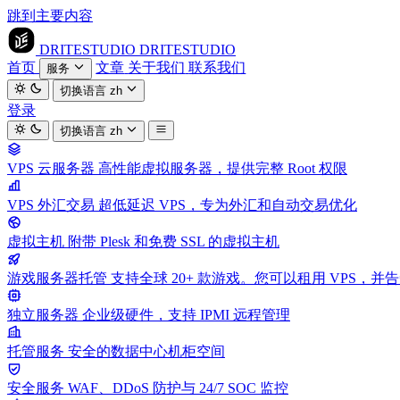
跳到主要内容
DRITESTUDIO
DRITESTUDIO
首页
文章
关于我们
联系我们
服务
切换语言
zh
登录
切换语言
zh
VPS 云服务器
高性能虚拟服务器，提供完整 Root 权限
VPS 外汇交易
超低延迟 VPS，专为外汇和自动交易优化
虚拟主机
附带 Plesk 和免费 SSL 的虚拟主机
游戏服务器托管
支持全球 20+ 款游戏。您可以租用 VPS，
独立服务器
企业级硬件，支持 IPMI 远程管理
托管服务
安全的数据中心机柜空间
安全服务
WAF、DDoS 防护与 24/7 SOC 监控