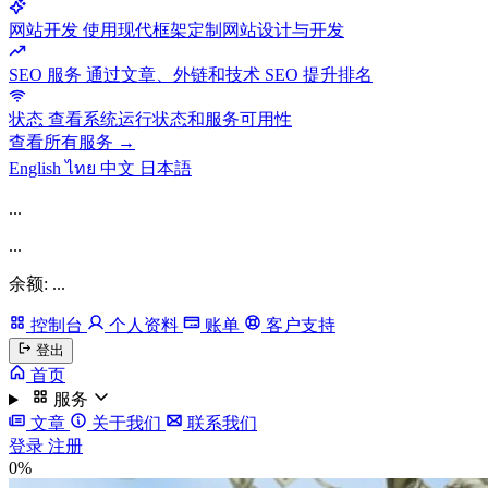
网站开发
使用现代框架定制网站设计与开发
SEO 服务
通过文章、外链和技术 SEO 提升排名
状态
查看系统运行状态和服务可用性
查看所有服务 →
English
ไทย
中文
日本語
...
...
余额: ...
控制台
个人资料
账单
客户支持
登出
首页
服务
文章
关于我们
联系我们
登录
注册
0%