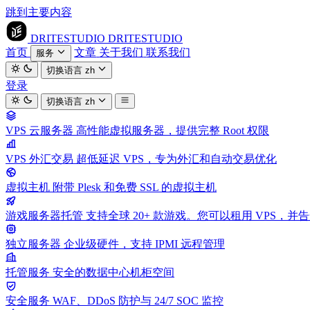
跳到主要内容
DRITESTUDIO
DRITESTUDIO
首页
文章
关于我们
联系我们
服务
切换语言
zh
登录
切换语言
zh
VPS 云服务器
高性能虚拟服务器，提供完整 Root 权限
VPS 外汇交易
超低延迟 VPS，专为外汇和自动交易优化
虚拟主机
附带 Plesk 和免费 SSL 的虚拟主机
游戏服务器托管
支持全球 20+ 款游戏。您可以租用 VPS，
独立服务器
企业级硬件，支持 IPMI 远程管理
托管服务
安全的数据中心机柜空间
安全服务
WAF、DDoS 防护与 24/7 SOC 监控