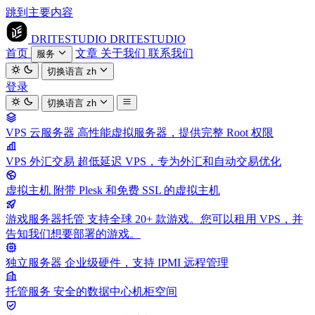
跳到主要内容
DRITESTUDIO
DRITESTUDIO
首页
文章
关于我们
联系我们
服务
切换语言
zh
登录
切换语言
zh
VPS 云服务器
高性能虚拟服务器，提供完整 Root 权限
VPS 外汇交易
超低延迟 VPS，专为外汇和自动交易优化
虚拟主机
附带 Plesk 和免费 SSL 的虚拟主机
游戏服务器托管
支持全球 20+ 款游戏。您可以租用 VPS，并
告知我们想要部署的游戏。
独立服务器
企业级硬件，支持 IPMI 远程管理
托管服务
安全的数据中心机柜空间