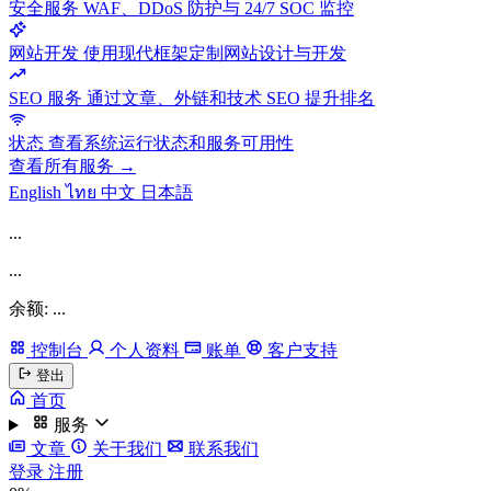
安全服务
WAF、DDoS 防护与 24/7 SOC 监控
网站开发
使用现代框架定制网站设计与开发
SEO 服务
通过文章、外链和技术 SEO 提升排名
状态
查看系统运行状态和服务可用性
查看所有服务 →
English
ไทย
中文
日本語
...
...
余额: ...
控制台
个人资料
账单
客户支持
登出
首页
服务
文章
关于我们
联系我们
登录
注册