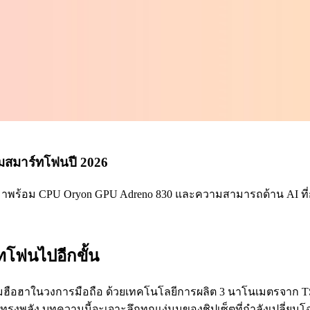
โฉมสมาร์ทโฟนปี 2026
m ที่มาพร้อม CPU Oryon GPU Adreno 830 และความสามารถด้าน AI ท
์ทโฟนไปอีกขั้น
งความฮือฮาในวงการมือถือ ด้วยเทคโนโลยีการผลิต 3 นาโนเมตรจาก T
อได้ทรงพลัง บทความนี้จะเจาะลึกทุกแง่มุมของชิปเซ็ตที่กำลังเปลี่