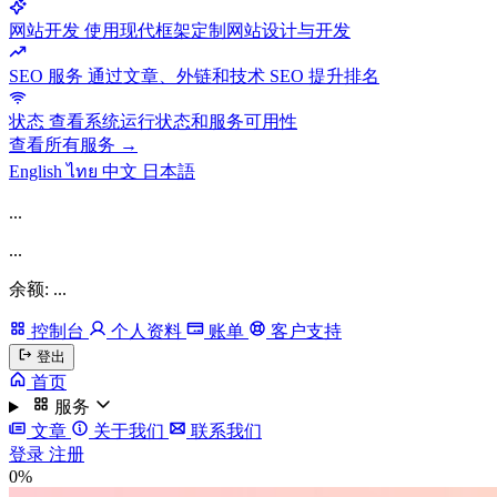
网站开发
使用现代框架定制网站设计与开发
SEO 服务
通过文章、外链和技术 SEO 提升排名
状态
查看系统运行状态和服务可用性
查看所有服务 →
English
ไทย
中文
日本語
...
...
余额: ...
控制台
个人资料
账单
客户支持
登出
首页
服务
文章
关于我们
联系我们
登录
注册
0%