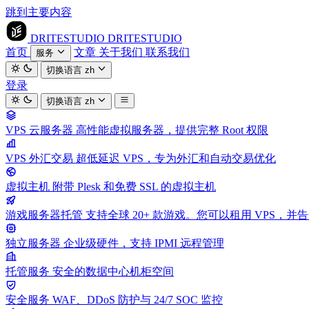
跳到主要内容
DRITESTUDIO
DRITESTUDIO
首页
文章
关于我们
联系我们
服务
切换语言
zh
登录
切换语言
zh
VPS 云服务器
高性能虚拟服务器，提供完整 Root 权限
VPS 外汇交易
超低延迟 VPS，专为外汇和自动交易优化
虚拟主机
附带 Plesk 和免费 SSL 的虚拟主机
游戏服务器托管
支持全球 20+ 款游戏。您可以租用 VPS，
独立服务器
企业级硬件，支持 IPMI 远程管理
托管服务
安全的数据中心机柜空间
安全服务
WAF、DDoS 防护与 24/7 SOC 监控