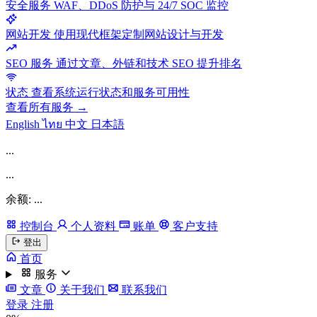
安全服务
WAF、DDoS 防护与 24/7 SOC 监控
网站开发
使用现代框架定制网站设计与开发
SEO 服务
通过文章、外链和技术 SEO 提升排名
状态
查看系统运行状态和服务可用性
查看所有服务 →
English
ไทย
中文
日本語
...
...
余额: ...
控制台
个人资料
账单
客户支持
登出
首页
服务
文章
关于我们
联系我们
登录
注册