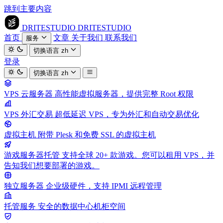
跳到主要内容
DRITESTUDIO
DRITESTUDIO
首页
文章
关于我们
联系我们
服务
切换语言
zh
登录
切换语言
zh
VPS 云服务器
高性能虚拟服务器，提供完整 Root 权限
VPS 外汇交易
超低延迟 VPS，专为外汇和自动交易优化
虚拟主机
附带 Plesk 和免费 SSL 的虚拟主机
游戏服务器托管
支持全球 20+ 款游戏。您可以租用 VPS，并
告知我们想要部署的游戏。
独立服务器
企业级硬件，支持 IPMI 远程管理
托管服务
安全的数据中心机柜空间