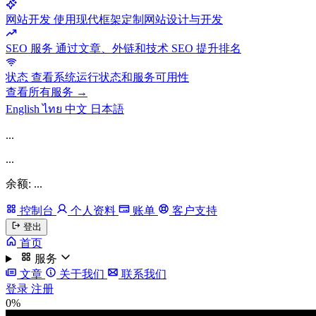
网站开发
使用现代框架定制网站设计与开发
SEO 服务
通过文章、外链和技术 SEO 提升排名
状态
查看系统运行状态和服务可用性
查看所有服务 →
English
ไทย
中文
日本語
...
...
余额: ...
控制台
个人资料
账单
客户支持
登出
首页
服务
文章
关于我们
联系我们
登录
注册
0%