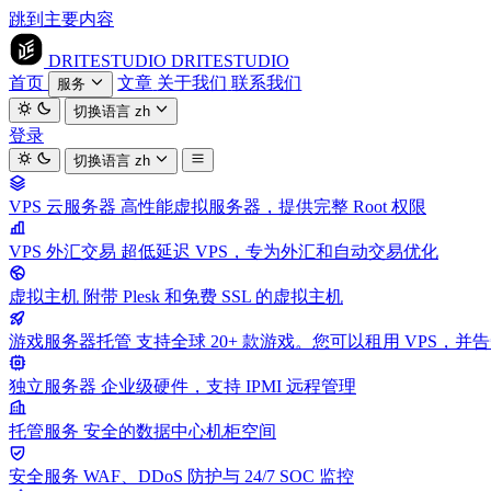
跳到主要内容
DRITESTUDIO
DRITESTUDIO
首页
文章
关于我们
联系我们
服务
切换语言
zh
登录
切换语言
zh
VPS 云服务器
高性能虚拟服务器，提供完整 Root 权限
VPS 外汇交易
超低延迟 VPS，专为外汇和自动交易优化
虚拟主机
附带 Plesk 和免费 SSL 的虚拟主机
游戏服务器托管
支持全球 20+ 款游戏。您可以租用 VPS，
独立服务器
企业级硬件，支持 IPMI 远程管理
托管服务
安全的数据中心机柜空间
安全服务
WAF、DDoS 防护与 24/7 SOC 监控