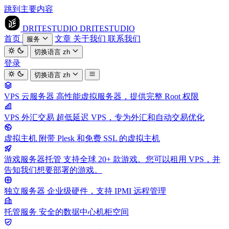
跳到主要内容
DRITESTUDIO
DRITESTUDIO
首页
文章
关于我们
联系我们
服务
切换语言
zh
登录
切换语言
zh
VPS 云服务器
高性能虚拟服务器，提供完整 Root 权限
VPS 外汇交易
超低延迟 VPS，专为外汇和自动交易优化
虚拟主机
附带 Plesk 和免费 SSL 的虚拟主机
游戏服务器托管
支持全球 20+ 款游戏。您可以租用 VPS，并
告知我们想要部署的游戏。
独立服务器
企业级硬件，支持 IPMI 远程管理
托管服务
安全的数据中心机柜空间