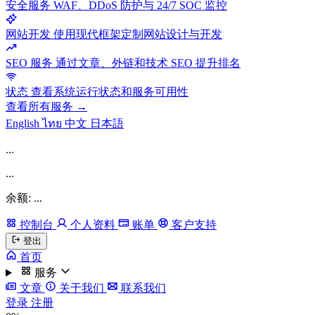
安全服务
WAF、DDoS 防护与 24/7 SOC 监控
网站开发
使用现代框架定制网站设计与开发
SEO 服务
通过文章、外链和技术 SEO 提升排名
状态
查看系统运行状态和服务可用性
查看所有服务 →
English
ไทย
中文
日本語
...
...
余额: ...
控制台
个人资料
账单
客户支持
登出
首页
服务
文章
关于我们
联系我们
登录
注册