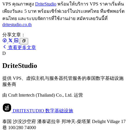
VPS คุณภาพสูง
DriteStudio
พร้อมให้บริการ VPS ราคาเริ่มต้น
เพียงวันละ 5 บาท พร้อมเซิร์ฟเวอร์ในประเทศไทย ทีมซัพพอร์ต
คนไทย และระบบจัดการที่ใช้งานง่าย สมัครเลยวันนี้ที่
dritestudio.co.th
分享文章：
查看更多文章
D
DriteStudio
提供 VPS、虚拟主机与服务器托管服务的泰国数字基础设施
服务商
由 Craft Intertech (Thailand) Co., Ltd. 运营
DRITESTUDIO
数字基础设施
泰国 沙没沙空府 潘泰诺拉辛 邦坤天-柴塔莱 Delight Village 17
巷 100/280 74000