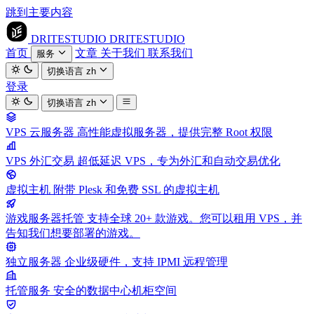
跳到主要内容
DRITESTUDIO
DRITESTUDIO
首页
文章
关于我们
联系我们
服务
切换语言
zh
登录
切换语言
zh
VPS 云服务器
高性能虚拟服务器，提供完整 Root 权限
VPS 外汇交易
超低延迟 VPS，专为外汇和自动交易优化
虚拟主机
附带 Plesk 和免费 SSL 的虚拟主机
游戏服务器托管
支持全球 20+ 款游戏。您可以租用 VPS，并
告知我们想要部署的游戏。
独立服务器
企业级硬件，支持 IPMI 远程管理
托管服务
安全的数据中心机柜空间