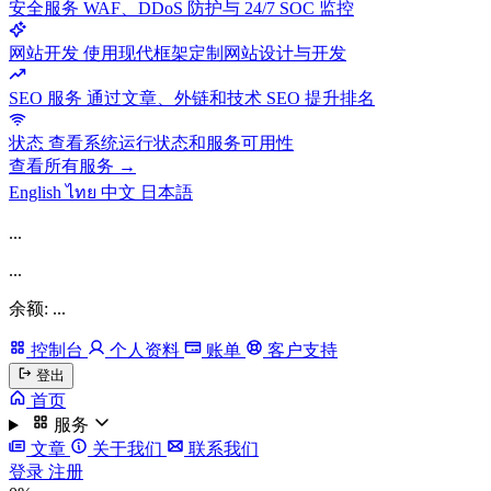
安全服务
WAF、DDoS 防护与 24/7 SOC 监控
网站开发
使用现代框架定制网站设计与开发
SEO 服务
通过文章、外链和技术 SEO 提升排名
状态
查看系统运行状态和服务可用性
查看所有服务 →
English
ไทย
中文
日本語
...
...
余额: ...
控制台
个人资料
账单
客户支持
登出
首页
服务
文章
关于我们
联系我们
登录
注册