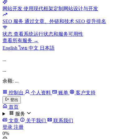
网站开发
使用现代框架定制网站设计与开发
SEO 服务
通过文章、外链和技术 SEO 提升排名
状态
查看系统运行状态和服务可用性
查看所有服务 →
English
ไทย
中文
日本語
...
...
余额: ...
控制台
个人资料
账单
客户支持
登出
首页
服务
文章
关于我们
联系我们
登录
注册
0%