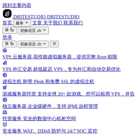
跳到主要内容
DRITESTUDIO
DRITESTUDIO
首页
文章
关于我们
联系我们
服务
切换语言
zh
登录
切换语言
zh
VPS 云服务器
高性能虚拟服务器，提供完整 Root 权限
VPS 外汇交易
超低延迟 VPS，专为外汇和自动交易优化
虚拟主机
附带 Plesk 和免费 SSL 的虚拟主机
游戏服务器托管
支持全球 20+ 款游戏。您可以租用 VPS，
独立服务器
企业级硬件，支持 IPMI 远程管理
托管服务
安全的数据中心机柜空间
安全服务
WAF、DDoS 防护与 24/7 SOC 监控