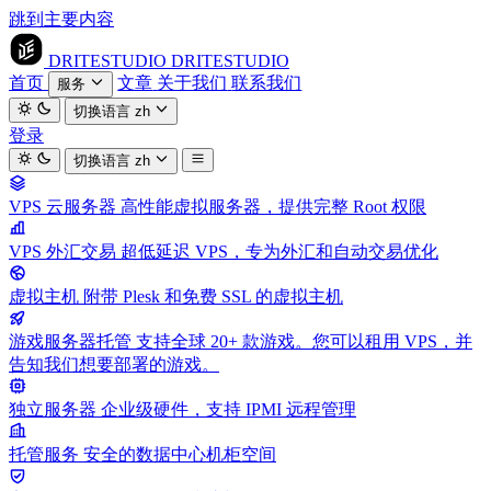
跳到主要内容
DRITESTUDIO
DRITESTUDIO
首页
文章
关于我们
联系我们
服务
切换语言
zh
登录
切换语言
zh
VPS 云服务器
高性能虚拟服务器，提供完整 Root 权限
VPS 外汇交易
超低延迟 VPS，专为外汇和自动交易优化
虚拟主机
附带 Plesk 和免费 SSL 的虚拟主机
游戏服务器托管
支持全球 20+ 款游戏。您可以租用 VPS，并
告知我们想要部署的游戏。
独立服务器
企业级硬件，支持 IPMI 远程管理
托管服务
安全的数据中心机柜空间