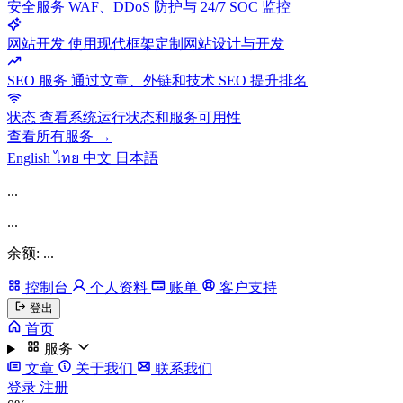
安全服务
WAF、DDoS 防护与 24/7 SOC 监控
网站开发
使用现代框架定制网站设计与开发
SEO 服务
通过文章、外链和技术 SEO 提升排名
状态
查看系统运行状态和服务可用性
查看所有服务 →
English
ไทย
中文
日本語
...
...
余额: ...
控制台
个人资料
账单
客户支持
登出
首页
服务
文章
关于我们
联系我们
登录
注册