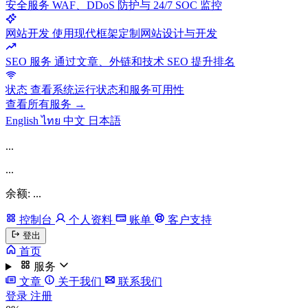
安全服务
WAF、DDoS 防护与 24/7 SOC 监控
网站开发
使用现代框架定制网站设计与开发
SEO 服务
通过文章、外链和技术 SEO 提升排名
状态
查看系统运行状态和服务可用性
查看所有服务 →
English
ไทย
中文
日本語
...
...
余额: ...
控制台
个人资料
账单
客户支持
登出
首页
服务
文章
关于我们
联系我们
登录
注册