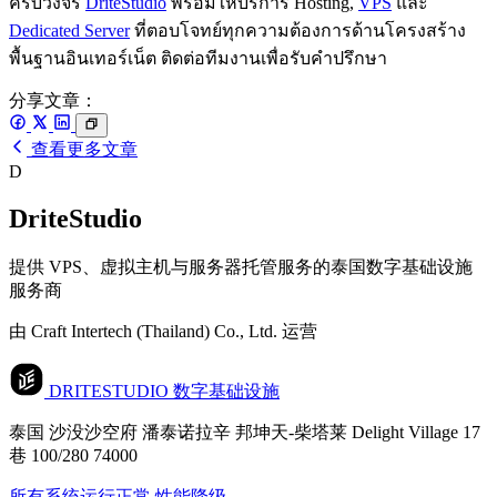
ครบวงจร
DriteStudio
พร้อมให้บริการ Hosting,
VPS
และ
Dedicated Server
ที่ตอบโจทย์ทุกความต้องการด้านโครงสร้าง
พื้นฐานอินเทอร์เน็ต ติดต่อทีมงานเพื่อรับคำปรึกษา
分享文章：
查看更多文章
D
DriteStudio
提供 VPS、虚拟主机与服务器托管服务的泰国数字基础设施
服务商
由 Craft Intertech (Thailand) Co., Ltd. 运营
DRITESTUDIO
数字基础设施
泰国 沙没沙空府 潘泰诺拉辛 邦坤天-柴塔莱 Delight Village 17
巷 100/280 74000
所有系统运行正常
性能降级