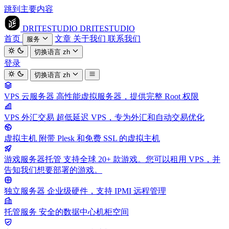
跳到主要内容
DRITESTUDIO
DRITESTUDIO
首页
文章
关于我们
联系我们
服务
切换语言
zh
登录
切换语言
zh
VPS 云服务器
高性能虚拟服务器，提供完整 Root 权限
VPS 外汇交易
超低延迟 VPS，专为外汇和自动交易优化
虚拟主机
附带 Plesk 和免费 SSL 的虚拟主机
游戏服务器托管
支持全球 20+ 款游戏。您可以租用 VPS，并
告知我们想要部署的游戏。
独立服务器
企业级硬件，支持 IPMI 远程管理
托管服务
安全的数据中心机柜空间