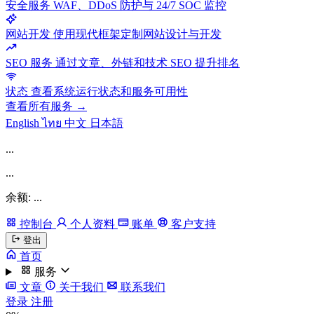
安全服务
WAF、DDoS 防护与 24/7 SOC 监控
网站开发
使用现代框架定制网站设计与开发
SEO 服务
通过文章、外链和技术 SEO 提升排名
状态
查看系统运行状态和服务可用性
查看所有服务 →
English
ไทย
中文
日本語
...
...
余额: ...
控制台
个人资料
账单
客户支持
登出
首页
服务
文章
关于我们
联系我们
登录
注册