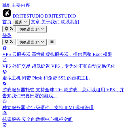
跳到主要内容
DRITESTUDIO
DRITESTUDIO
首页
文章
关于我们
联系我们
服务
切换语言
zh
登录
切换语言
zh
VPS 云服务器
高性能虚拟服务器，提供完整 Root 权限
VPS 外汇交易
超低延迟 VPS，专为外汇和自动交易优化
虚拟主机
附带 Plesk 和免费 SSL 的虚拟主机
游戏服务器托管
支持全球 20+ 款游戏。您可以租用 VPS，并
告知我们想要部署的游戏。
独立服务器
企业级硬件，支持 IPMI 远程管理
托管服务
安全的数据中心机柜空间