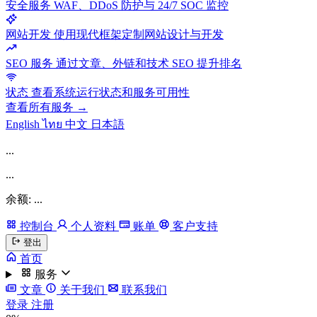
安全服务
WAF、DDoS 防护与 24/7 SOC 监控
网站开发
使用现代框架定制网站设计与开发
SEO 服务
通过文章、外链和技术 SEO 提升排名
状态
查看系统运行状态和服务可用性
查看所有服务 →
English
ไทย
中文
日本語
...
...
余额: ...
控制台
个人资料
账单
客户支持
登出
首页
服务
文章
关于我们
联系我们
登录
注册