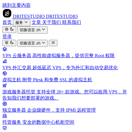
跳到主要内容
DRITESTUDIO
DRITESTUDIO
首页
文章
关于我们
联系我们
服务
切换语言
zh
登录
切换语言
zh
VPS 云服务器
高性能虚拟服务器，提供完整 Root 权限
VPS 外汇交易
超低延迟 VPS，专为外汇和自动交易优化
虚拟主机
附带 Plesk 和免费 SSL 的虚拟主机
游戏服务器托管
支持全球 20+ 款游戏。您可以租用 VPS，并
告知我们想要部署的游戏。
独立服务器
企业级硬件，支持 IPMI 远程管理
托管服务
安全的数据中心机柜空间