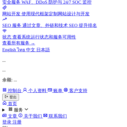
安全服务
WAF、DDoS 防护与 24/7 SOC 监控
网站开发
使用现代框架定制网站设计与开发
SEO 服务
通过文章、外链和技术 SEO 提升排名
状态
查看系统运行状态和服务可用性
查看所有服务 →
English
ไทย
中文
日本語
...
...
余额: ...
控制台
个人资料
账单
客户支持
登出
首页
服务
文章
关于我们
联系我们
登录
注册