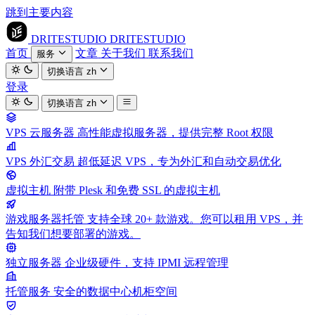
跳到主要内容
DRITESTUDIO
DRITESTUDIO
首页
文章
关于我们
联系我们
服务
切换语言
zh
登录
切换语言
zh
VPS 云服务器
高性能虚拟服务器，提供完整 Root 权限
VPS 外汇交易
超低延迟 VPS，专为外汇和自动交易优化
虚拟主机
附带 Plesk 和免费 SSL 的虚拟主机
游戏服务器托管
支持全球 20+ 款游戏。您可以租用 VPS，并
告知我们想要部署的游戏。
独立服务器
企业级硬件，支持 IPMI 远程管理
托管服务
安全的数据中心机柜空间