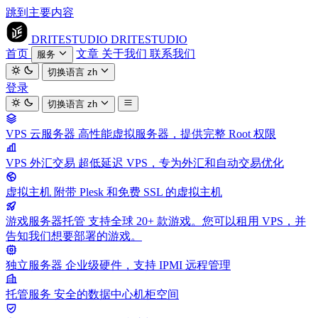
跳到主要内容
DRITESTUDIO
DRITESTUDIO
首页
文章
关于我们
联系我们
服务
切换语言
zh
登录
切换语言
zh
VPS 云服务器
高性能虚拟服务器，提供完整 Root 权限
VPS 外汇交易
超低延迟 VPS，专为外汇和自动交易优化
虚拟主机
附带 Plesk 和免费 SSL 的虚拟主机
游戏服务器托管
支持全球 20+ 款游戏。您可以租用 VPS，并
告知我们想要部署的游戏。
独立服务器
企业级硬件，支持 IPMI 远程管理
托管服务
安全的数据中心机柜空间