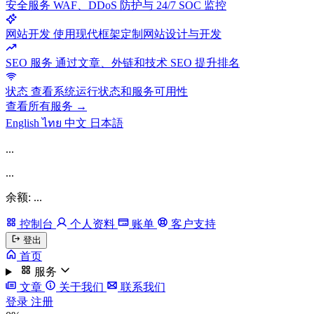
安全服务
WAF、DDoS 防护与 24/7 SOC 监控
网站开发
使用现代框架定制网站设计与开发
SEO 服务
通过文章、外链和技术 SEO 提升排名
状态
查看系统运行状态和服务可用性
查看所有服务 →
English
ไทย
中文
日本語
...
...
余额: ...
控制台
个人资料
账单
客户支持
登出
首页
服务
文章
关于我们
联系我们
登录
注册