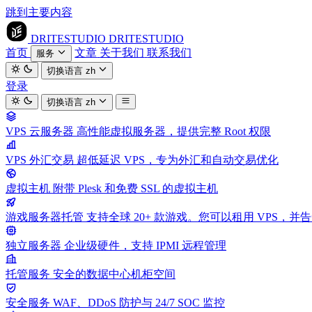
跳到主要内容
DRITESTUDIO
DRITESTUDIO
首页
文章
关于我们
联系我们
服务
切换语言
zh
登录
切换语言
zh
VPS 云服务器
高性能虚拟服务器，提供完整 Root 权限
VPS 外汇交易
超低延迟 VPS，专为外汇和自动交易优化
虚拟主机
附带 Plesk 和免费 SSL 的虚拟主机
游戏服务器托管
支持全球 20+ 款游戏。您可以租用 VPS，
独立服务器
企业级硬件，支持 IPMI 远程管理
托管服务
安全的数据中心机柜空间
安全服务
WAF、DDoS 防护与 24/7 SOC 监控