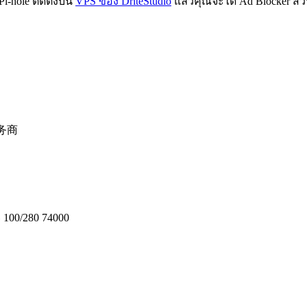
-hole ติดตั้งบน
VPS ของ DriteStudio
แล้วคุณจะได้ Ad Blocker ส่
务商
0/280 74000