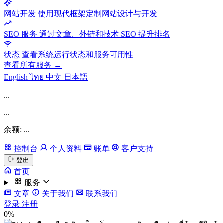
网站开发
使用现代框架定制网站设计与开发
SEO 服务
通过文章、外链和技术 SEO 提升排名
状态
查看系统运行状态和服务可用性
查看所有服务 →
English
ไทย
中文
日本語
...
...
余额: ...
控制台
个人资料
账单
客户支持
登出
首页
服务
文章
关于我们
联系我们
登录
注册
0%