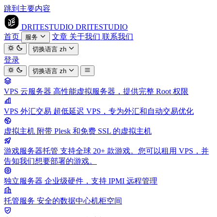
跳到主要内容
DRITESTUDIO
DRITESTUDIO
首页
文章
关于我们
联系我们
服务
切换语言
zh
登录
切换语言
zh
VPS 云服务器
高性能虚拟服务器，提供完整 Root 权限
VPS 外汇交易
超低延迟 VPS，专为外汇和自动交易优化
虚拟主机
附带 Plesk 和免费 SSL 的虚拟主机
游戏服务器托管
支持全球 20+ 款游戏。您可以租用 VPS，并
告知我们想要部署的游戏。
独立服务器
企业级硬件，支持 IPMI 远程管理
托管服务
安全的数据中心机柜空间