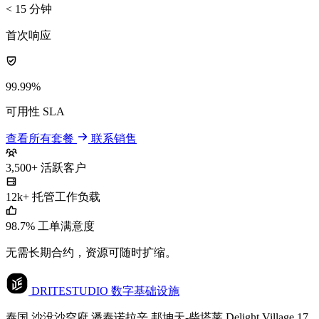
< 15 分钟
首次响应
99.99%
可用性 SLA
查看所有套餐
联系销售
3,500+
活跃客户
12k+
托管工作负载
98.7%
工单满意度
无需长期合约，资源可随时扩缩。
DRITESTUDIO
数字基础设施
泰国 沙没沙空府 潘泰诺拉辛 邦坤天-柴塔莱 Delight Village 17