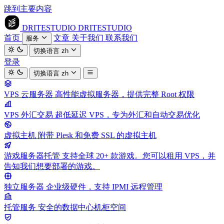
跳到主要内容
DRITESTUDIO
DRITESTUDIO
首页
文章
关于我们
联系我们
服务
切换语言
zh
登录
切换语言
zh
VPS 云服务器
高性能虚拟服务器，提供完整 Root 权限
VPS 外汇交易
超低延迟 VPS，专为外汇和自动交易优化
虚拟主机
附带 Plesk 和免费 SSL 的虚拟主机
游戏服务器托管
支持全球 20+ 款游戏。您可以租用 VPS，并
告知我们想要部署的游戏。
独立服务器
企业级硬件，支持 IPMI 远程管理
托管服务
安全的数据中心机柜空间