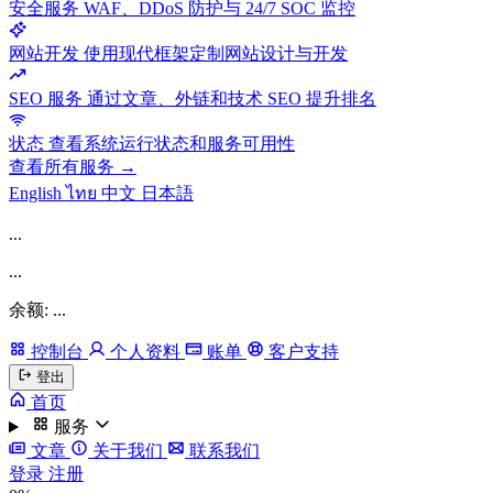
安全服务
WAF、DDoS 防护与 24/7 SOC 监控
网站开发
使用现代框架定制网站设计与开发
SEO 服务
通过文章、外链和技术 SEO 提升排名
状态
查看系统运行状态和服务可用性
查看所有服务 →
English
ไทย
中文
日本語
...
...
余额: ...
控制台
个人资料
账单
客户支持
登出
首页
服务
文章
关于我们
联系我们
登录
注册