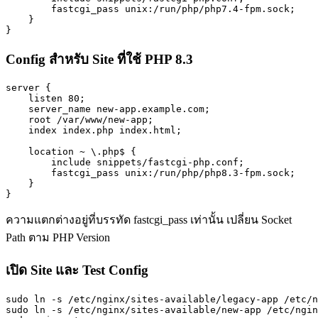
        fastcgi_pass unix:/run/php/php7.4-fpm.sock;

    }

}
Config สำหรับ Site ที่ใช้ PHP 8.3
server {

    listen 80;

    server_name new-app.example.com;

    root /var/www/new-app;

    index index.php index.html;

    location ~ \.php$ {

        include snippets/fastcgi-php.conf;

        fastcgi_pass unix:/run/php/php8.3-fpm.sock;

    }

}
ความแตกต่างอยู่ที่บรรทัด fastcgi_pass เท่านั้น เปลี่ยน Socket
Path ตาม PHP Version
เปิด Site และ Test Config
sudo ln -s /etc/nginx/sites-available/legacy-app /etc/n
sudo ln -s /etc/nginx/sites-available/new-app /etc/ngin