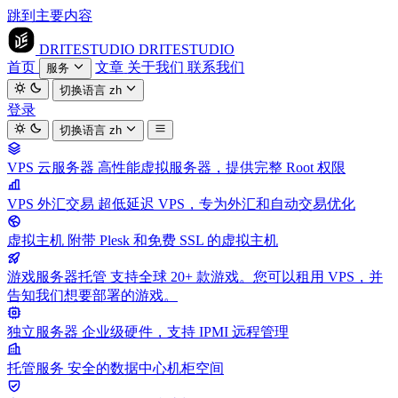
跳到主要内容
DRITESTUDIO
DRITESTUDIO
首页
文章
关于我们
联系我们
服务
切换语言
zh
登录
切换语言
zh
VPS 云服务器
高性能虚拟服务器，提供完整 Root 权限
VPS 外汇交易
超低延迟 VPS，专为外汇和自动交易优化
虚拟主机
附带 Plesk 和免费 SSL 的虚拟主机
游戏服务器托管
支持全球 20+ 款游戏。您可以租用 VPS，并
告知我们想要部署的游戏。
独立服务器
企业级硬件，支持 IPMI 远程管理
托管服务
安全的数据中心机柜空间