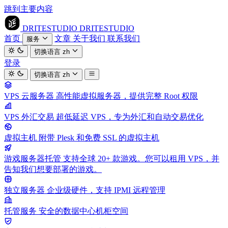
跳到主要内容
DRITESTUDIO
DRITESTUDIO
首页
文章
关于我们
联系我们
服务
切换语言
zh
登录
切换语言
zh
VPS 云服务器
高性能虚拟服务器，提供完整 Root 权限
VPS 外汇交易
超低延迟 VPS，专为外汇和自动交易优化
虚拟主机
附带 Plesk 和免费 SSL 的虚拟主机
游戏服务器托管
支持全球 20+ 款游戏。您可以租用 VPS，并
告知我们想要部署的游戏。
独立服务器
企业级硬件，支持 IPMI 远程管理
托管服务
安全的数据中心机柜空间