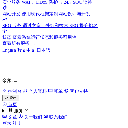
安全服务
WAF、DDoS 防护与 24/7 SOC 监控
网站开发
使用现代框架定制网站设计与开发
SEO 服务
通过文章、外链和技术 SEO 提升排名
状态
查看系统运行状态和服务可用性
查看所有服务 →
English
ไทย
中文
日本語
...
...
余额: ...
控制台
个人资料
账单
客户支持
登出
首页
服务
文章
关于我们
联系我们
登录
注册